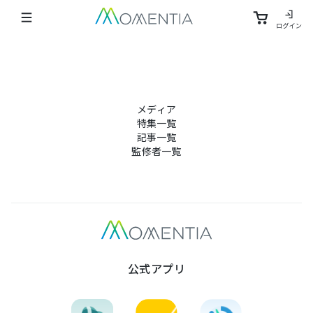
サービス一覧
Offly
(
オフリー
)
メディア
beSelf
(
ビーセルフ
)
特集一覧
記事一覧
監修者一覧
Habee
(
ハビー
)
BEYOND FREE
BREATHER
オンラインショップ
公式アプリ
Chupica