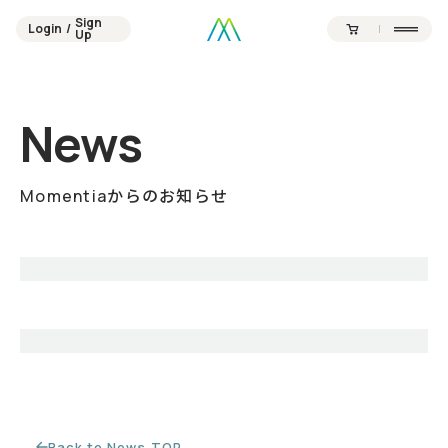
Sign
Login
/
Sign
Up
Login
/
Up
Contents
Official SNS
News
Products
Campaign
Journal
News
About
Point
Momentiaからのお知らせ
Support
Back to News TOP