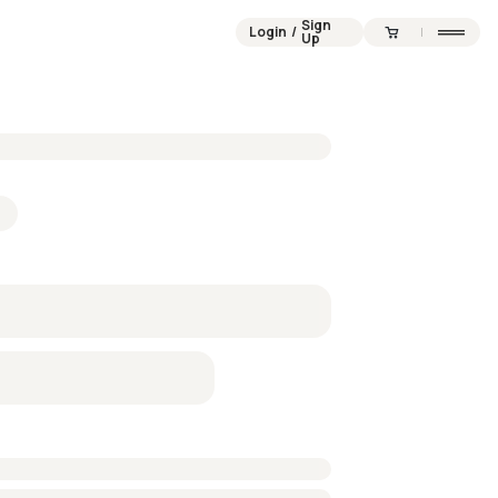
Sign
Login
/
Up