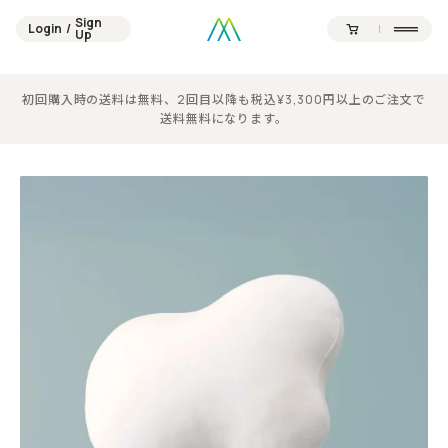
Sign
Login
/
Sign
Up
Login
/
Up
Contents
Official SNS
初回購入時の送料は無料、2回目以降も税込¥3,300円以上のご注文で
送料無料になります。
Products
Campaign
Journal
News
About
Point
Support