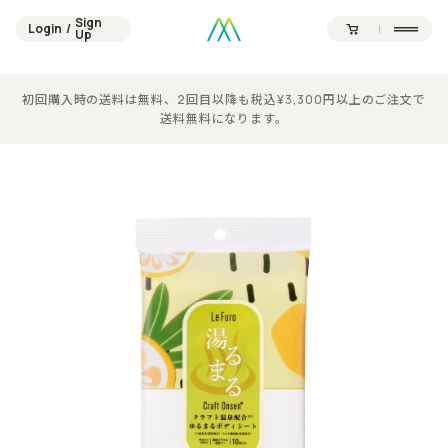
Sign
Login
/
Sign
Up
Login
/
Up
Contents
Official SNS
初回購入時の送料は無料、2回目以降も税込¥3,300円以上のご注文で
送料無料になります。
Products
Campaign
Journal
News
About
Point
Support