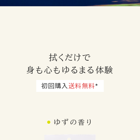
拭くだけで
身も心もゆるまる体験
初回購入
送料無料
*
ゆず
の
香り