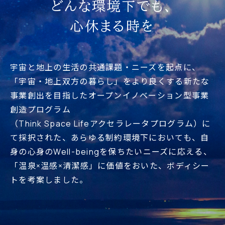
どんな環境下でも、
心休まる時を
宇宙と地上の生活の共通課題・ニーズを起点に、
「宇宙・地上双方の暮らし」をより良くする新たな
事業創出を目指したオープンイノベーション型事業
創造プログラム
（Think Space Lifeアクセラレータプログラム）に
て採択された、あらゆる制約環境下においても、自
身の心身のWell-beingを保ちたいニーズに応える、
「温泉×温感×清潔感」に価値をおいた、ボディシー
トを考案しました。