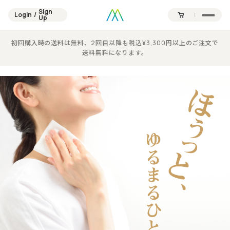
Sign
Login
/
Sign
Up
Login
/
Up
初回購入時の送料は無料、2回目以降も税込¥3,300円以上のご注文で
Contents
Official SNS
送料無料になります。
Products
Campaign
Journal
News
About
Point
Support