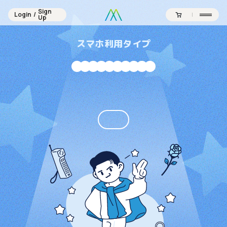
Sign
Login
/
Sign
Up
Login
/
Up
スマホ利用タイプ
Contents
Official SNS
Products
Campaign
Journal
News
About
Point
Support