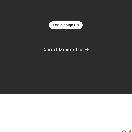
Login / Sign Up
About Momentia
Cont