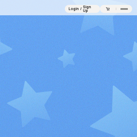
Sign
Login
/
Up