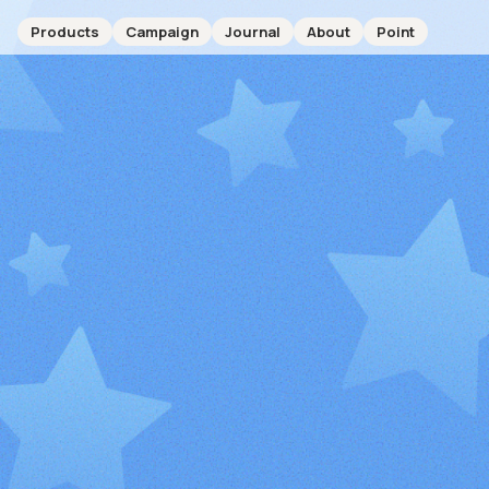
Products
Campaign
Journal
About
Point