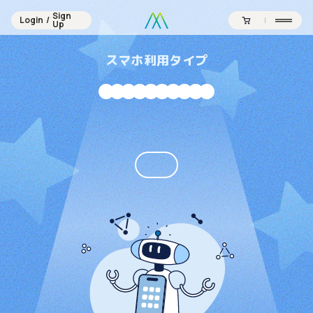
Sign
Login
/
Sign
Up
Login
/
Up
スマホ利用タイプ
Contents
Official SNS
Products
Campaign
Journal
News
About
Point
Support