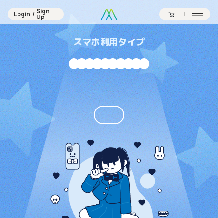
Sign
Login
/
Sign
Up
Login
/
Up
スマホ利用タイプ
Contents
Official SNS
Products
Campaign
Journal
News
About
Point
Support