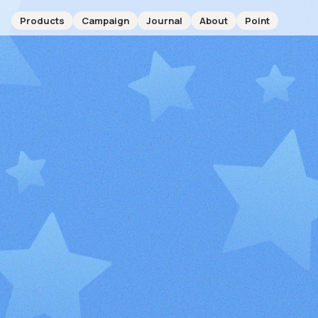
Products
Campaign
Journal
About
Point