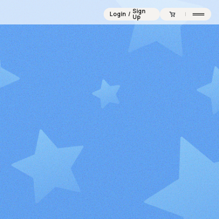
Sign
Login
/
Up