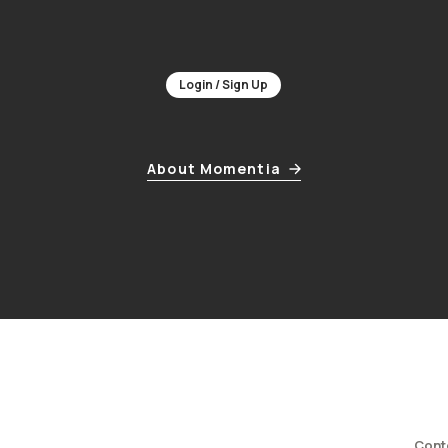
Login / Sign Up
About Momentia
Cont